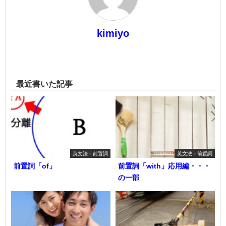
kimiyo
最近書いた記事
英文法－前置詞
英文法－前置詞
前置詞「of」
前置詞「with」応用編・・・
の一部