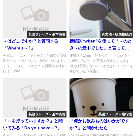
英語フレーズ－基本表現
英文法－従属接続詞
～はどこですか？と質問する
接続詞“when”を使って「～のと
「Where’s～?」
き～の最中でした」と言ってみ
る
今回は「～はどこですか？」と質問する疑
接続詞「when」を使って、「～のとき～
問文についていっしょに勉強していきまし
の最中でした」と英語で表現してみます。
ょう。 ～はどこですか？ と質問する場合
例えば電話がなっているときにシャワーを
には 【Whe...
浴びていた（風呂に...
英語フレーズ－基本表現
英語フレーズ－飛行機
「～を持っていますか？」と聞
「何かお飲みものはいかがです
いてみる「Do you have～?」
か？」と聞かれたら
今回は、「～を持っていますか？」と質問
今回は海外旅行中の飛行機の中で「何かお