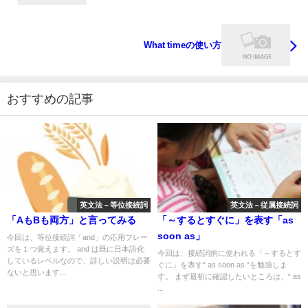
What timeの使い方
おすすめの記事
英文法－等位接続詞
英文法－従属接続詞
「AもBも両方」と言ってみる
「～するとすぐに」を表す「as
soon as」
今回は、等位接続詞「and」の応用フレー
ズを１つ覚えます。 and は既に日本語化
今回は、接続詞的に使われる「～するとす
しているレベルなので、詳しい説明は必要
ぐに」を表す“ as soon as ”を勉強しま
ないと思います...
す。 まず最初に確認したいところは、“ as
...