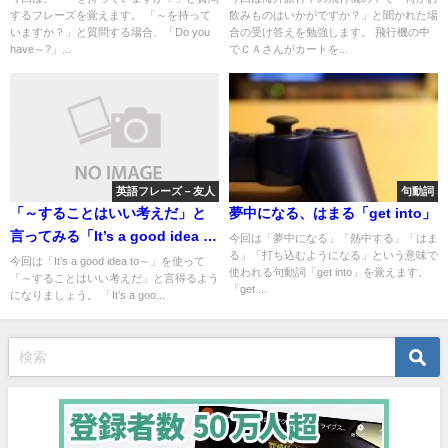
するフレーズを覚えます。 「～を持って
飲みものはいかがですか？」と聞かれた場
いますか？」と質問する場合、「Do you
合の受け答えを勉強します。 飛行機の中
have～?」...
でＣＡさんがカートを...
英語フレーズ－友人
句動詞
「～することはいい考えだ」と
夢中になる、はまる「get into」
言ってみる「It’s a good idea to
今回は「夢中になる」「熱中する」「はま
る」「打ち込むようになる」という意味で
～」
今回は「It’s a good idea to～」を使って
使われる句動詞「get into」を覚えます。
「～することはいい考えだ」と言得るよう
「get ...
になりましょう。 「It’s a goo...