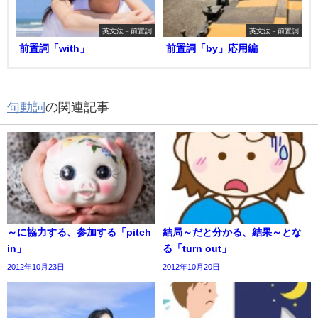
英文法－前置詞
英文法－前置詞
前置詞「with」
前置詞「by」応用編
句動詞
の関連記事
～に協力する、参加する「pitch
結局～だと分かる、結果～とな
in」
る「turn out」
2012年10月23日
2012年10月20日