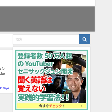
or
kimiyo