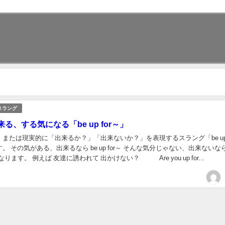
スラング
る、する気になる「be up for～」
または現実的に「出来るか？」「出来ないか？」を表現するスラング「be up f
ない、出来ないならbe
not up for～ になります。 例えば 友達に誘われて 出かけない？ Are you up for...