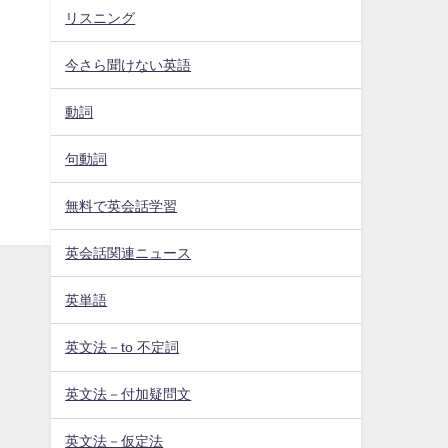
リスニング
今さら聞けない英語
動詞
句動詞
無料で英会話学習
英会話関連ニュース
英単語
英文法－to 不定詞
英文法－付加疑問文
英文法－仮定法