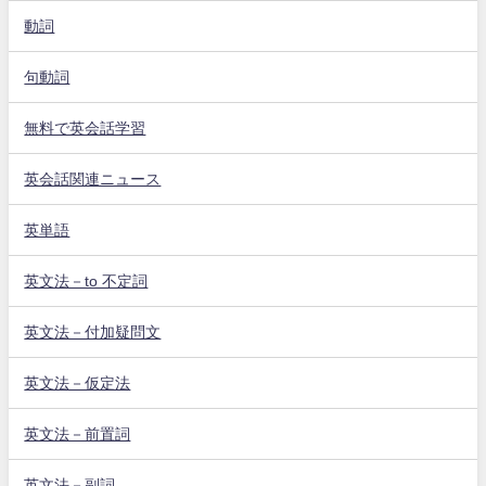
動詞
句動詞
無料で英会話学習
英会話関連ニュース
英単語
英文法－to 不定詞
英文法－付加疑問文
英文法－仮定法
英文法－前置詞
英文法－副詞