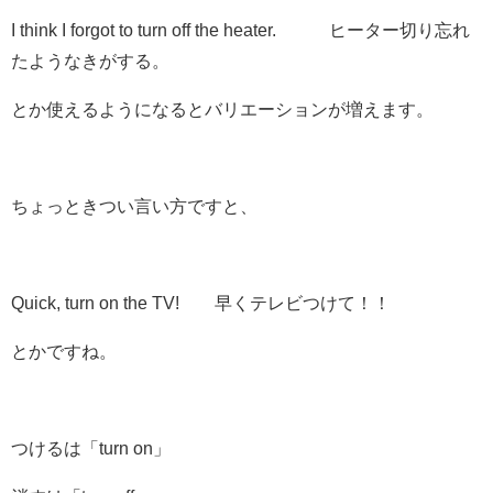
I think I forgot to
turn off
the heater. ヒーター
切り
忘れ
たようなきがする。
とか使えるようになるとバリエーションが増えます。
ちょっときつい言い方ですと、
Quick,
turn on
the TV! 早くテレビ
つけて
！！
とかですね。
つけるは「turn on」