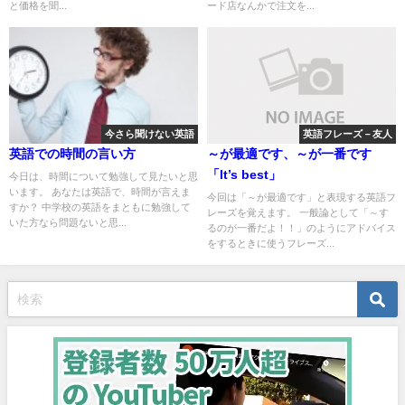
と価格を聞...
ード店なんかで注文を...
今さら聞けない英語
英語フレーズ－友人
英語での時間の言い方
～が最適です、～が一番です
「It’s best」
今日は、時間について勉強して見たいと思
います。 あなたは英語で、時間が言えま
今回は「～が最適です」と表現する英語フ
すか？ 中学校の英語をまともに勉強して
レーズを覚えます。 一般論として「～す
いた方なら問題ないと思...
るのが一番だよ！！」のようにアドバイス
をするときに使うフレーズ...