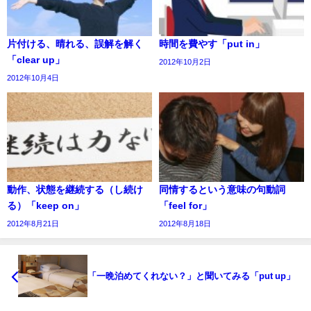
片付ける、晴れる、誤解を解く
時間を費やす「put in」
「clear up」
2012年10月2日
2012年10月4日
動作、状態を継続する（し続け
同情するという意味の句動詞
る）「keep on」
「feel for」
2012年8月21日
2012年8月18日
「一晩泊めてくれない？」と聞いてみる「put up」