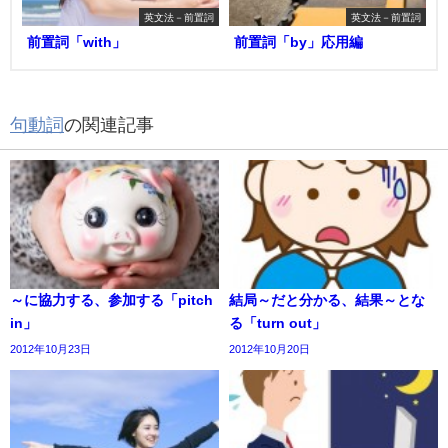
英文法－前置詞
英文法－前置詞
前置詞「with」
前置詞「by」応用編
句動詞
の関連記事
～に協力する、参加する「pitch
結局～だと分かる、結果～とな
in」
る「turn out」
2012年10月23日
2012年10月20日