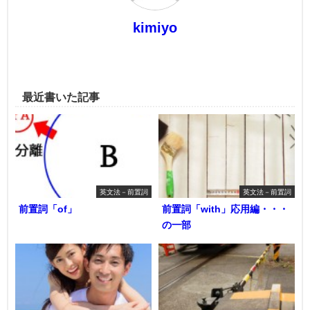
kimiyo
最近書いた記事
英文法－前置詞
英文法－前置詞
前置詞「of」
前置詞「with」応用編・・・
の一部