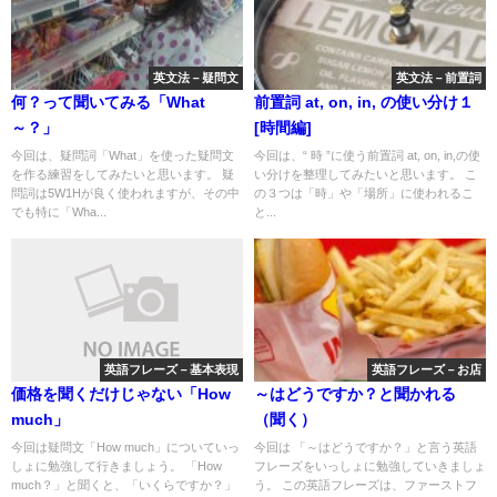
英文法－疑問文
英文法－前置詞
何？って聞いてみる「What
前置詞 at, on, in, の使い分け１
～？」
[時間編]
今回は、疑問詞「What」を使った疑問文
今回は、“ 時 ”に使う前置詞 at, on, in,の使
を作る練習をしてみたいと思います。 疑
い分けを整理してみたいと思います。 こ
問詞は5W1Hが良く使われますが、その中
の３つは「時」や「場所」に使われるこ
でも特に「Wha...
と...
英語フレーズ－基本表現
英語フレーズ－お店
価格を聞くだけじゃない「How
～はどうですか？と聞かれる
much」
（聞く）
今回は疑問文「How much」についていっ
今回は 「～はどうですか？」と言う英語
しょに勉強して行きましょう。 「How
フレーズをいっしょに勉強していきましょ
much？」と聞くと、「いくらですか？」
う。 この英語フレーズは、ファーストフ