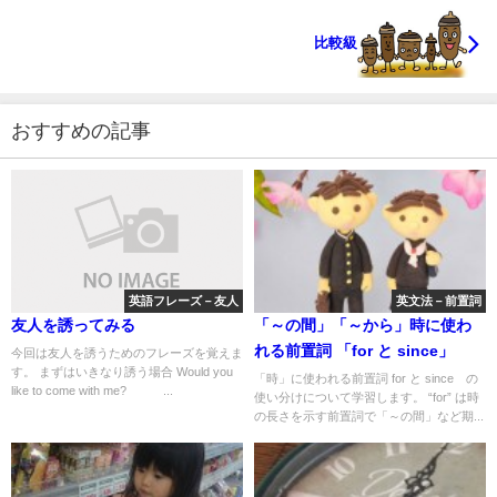
比較級
おすすめの記事
英語フレーズ－友人
英文法－前置詞
友人を誘ってみる
「～の間」「～から」時に使わ
れる前置詞 「for と since」
今回は友人を誘うためのフレーズを覚えま
す。 まずはいきなり誘う場合 Would you
「時」に使われる前置詞 for と since の
like to come with me? ...
使い分けについて学習します。 “for” は時
の長さを示す前置詞で「～の間」など期...