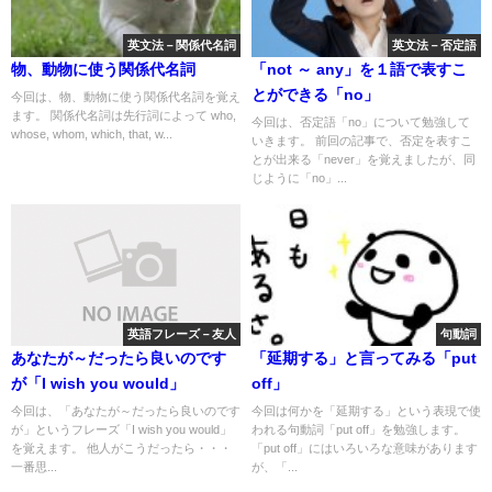
英文法－関係代名詞
英文法－否定語
物、動物に使う関係代名詞
「not ～ any」を１語で表すこ
とができる「no」
今回は、物、動物に使う関係代名詞を覚え
ます。 関係代名詞は先行詞によって who,
今回は、否定語「no」について勉強して
whose, whom, which, that, w...
いきます。 前回の記事で、否定を表すこ
とが出来る「never」を覚えましたが、同
じように「no」...
英語フレーズ－友人
句動詞
あなたが～だったら良いのです
「延期する」と言ってみる「put
が「I wish you would」
off」
今回は、「あなたが～だったら良いのです
今回は何かを「延期する」という表現で使
が」というフレーズ「I wish you would」
われる句動詞「put off」を勉強します。
を覚えます。 他人がこうだったら・・・
「put off」にはいろいろな意味があります
一番思...
が、「...