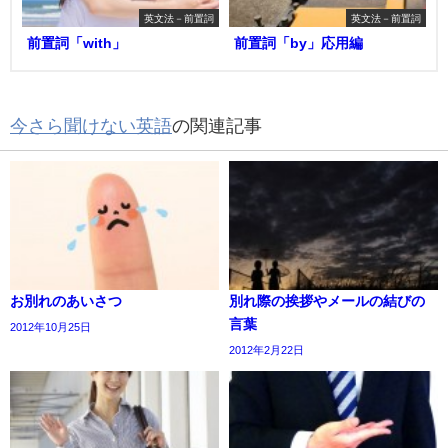
英文法－前置詞
英文法－前置詞
前置詞「with」
前置詞「by」応用編
今さら聞けない英語
の関連記事
お別れのあいさつ
別れ際の挨拶やメールの結びの
言葉
2012年10月25日
2012年2月22日