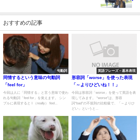
おすすめの記事
句動詞
英語フレーズ－基本表現
同情するという意味の句動詞
形容詞「worse」を使った表現
「feel for」
「～よりひどいね！！」
今回は人に「同情する」と言う意味で使わ
今回は形容詞「worse」を使って英語を表
れる句動詞「feel for」を覚えます。 シン
現してみます。 “worse”は、形容
プルに表現すると I （really） feel...
詞“bad”の不規則の比較級で、「～よりひ
どい」というと...