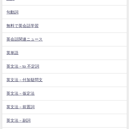
句動詞
無料で英会話学習
英会話関連ニュース
英単語
英文法－to 不定詞
英文法－付加疑問文
英文法－仮定法
英文法－前置詞
英文法－副詞