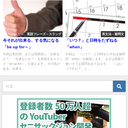
英語フレーズ－スラング
英文法－疑問文
今それが出来る、する気になる
「いつ？」と日時をたずねる
「be up for～」
「when」
今回は気分的、または現実的に「出来る
今回は、「いつ？」と日時をたずねる疑問
か？」「出来ないか？」を表現するスラン
詞「when」を勉強します。 まずは実践で
グ「be up for～」を覚えます。 その気が
使いそうな質問をみてみます。 「～はい
ある、出来る...
つですか？」と...