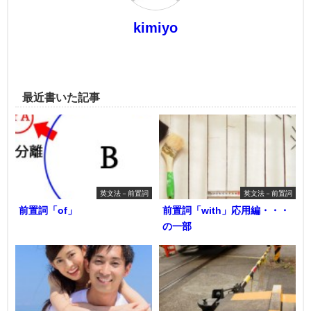
kimiyo
最近書いた記事
英文法－前置詞
英文法－前置詞
前置詞「of」
前置詞「with」応用編・・・
の一部