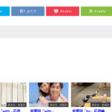
er
はてブ
Pocket
Feedly
英文法－前置詞
英文法－前置詞
英文法－前置詞
「with」応用
前置詞「with」
前置詞「by」応用編