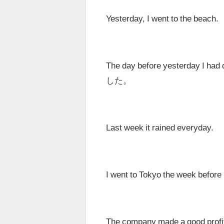
Yesterday
, I went to t
The day before yesterday
I ha
した。
Last week
it rained ev
I went to Tokyo
the week before 
The company made a good prof