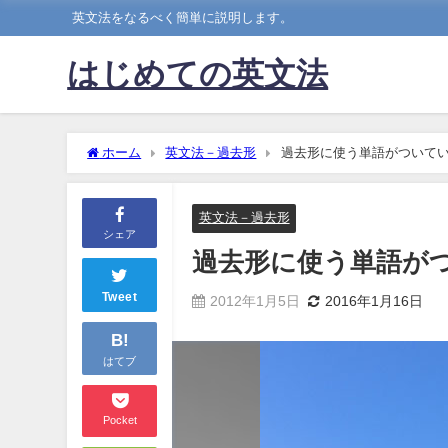
英文法をなるべく簡単に説明します。
はじめての英文法
ホーム
英文法－過去形
過去形に使う単語がついて
英文法－過去形
シェア
過去形に使う単語が
Tweet
2012年1月5日
2016年1月16日
B!
はてブ
Pocket