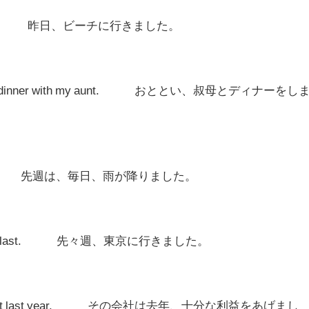
he beach. 昨日、ビーチに行きました。
d dinner with my aunt. おととい、叔母とディナーをし
eryday. 先週は、毎日、雨が降りました。
last
. 先々週、東京に行きました。
it
last year
. その会社は去年、十分な利益をあげまし