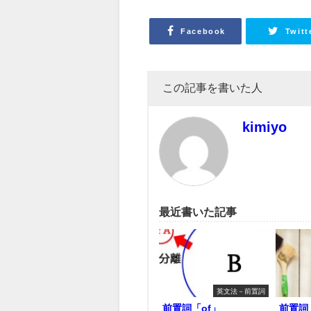
Facebook
Twitt
この記事を書いた人
kimiyo
最近書いた記事
英文法－前置詞
前置詞「of」
前置詞