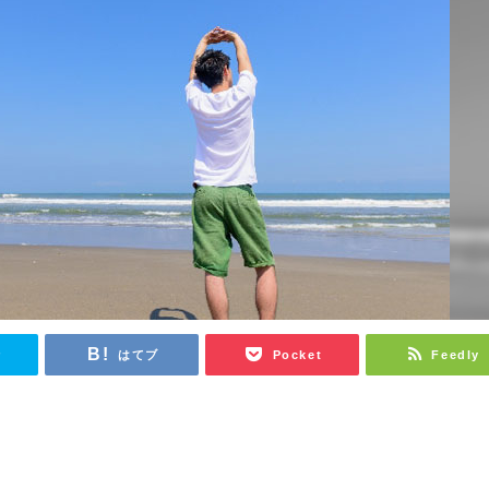
r
はてブ
Pocket
Feedly