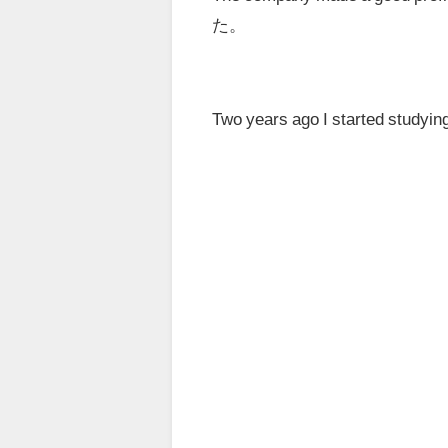
た。
Two years ago
I started s