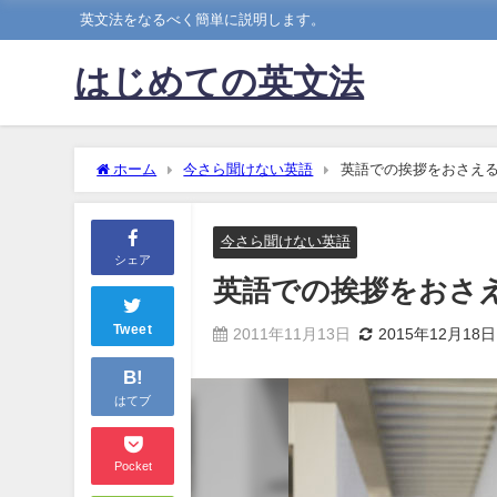
英文法をなるべく簡単に説明します。
はじめての英文法
ホーム
今さら聞けない英語
英語での挨拶をおさえ
今さら聞けない英語
シェア
英語での挨拶をおさ
Tweet
2011年11月13日
2015年12月18日
B!
はてブ
Pocket