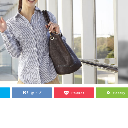
r
はてブ
Pocket
Feedly