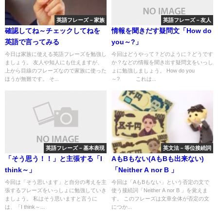
英語フレーズ－家族
英語フレーズ－友人
確認してね～チェックしてねを
情報を聞きだす疑問文「How do
英語で言ってみる
you～?」
今日は家族に使える英語フレーズを勉強し
今回はどうやって？どのように？どうです
ましょう。 友人や知人にも仕えますが、
か？などの情報を聞き出す疑問文をいっし
上から目線のフレーズなので家族に使った
ょに勉強しましょう。 How do you
ほうが無難です。 そ...
～? これは...
英語フレーズ－基本表現
英文法－等位接続詞
「そう思う！！」と主張する「I
AもBもない(AもBも出来ない)
think～」
「Neither A nor B 」
今回は「そう思います」と自分の考えを主
今回は「AもBもない」という否定の文で
張するフレーズをいっしょに勉強していき
使う接続詞「Neither A nor B 」を覚えま
ましょう。 私はそう思いますと言うに
す。 このフレーズは文章全体が否定の文
は、「I think～...
につか...