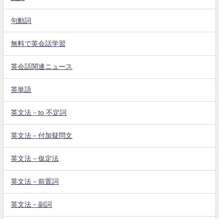
句動詞
無料で英会話学習
英会話関連ニュース
英単語
英文法－to 不定詞
英文法－付加疑問文
英文法－仮定法
英文法－前置詞
英文法－副詞