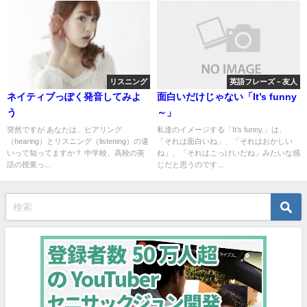
リスニング
英語フレーズ－友人
ネイティブっぽく発音してみよ
面白いだけじゃない「It’s funny
う
～」
突然ですが あなたは、ヒアリング
私達のイメージする「It’s funny.」は、
（hearing）とリスニング（listening）の違
「それは面白いね」、「それはおかしい
いって知ってますか？ 中学校、高校の英
ね」、「それはこっけいだね」みたいな感
語の授業っ...
じだと思うのです...