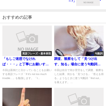
～?」
おすすめの記事
英語フレーズ－基本表現
句動詞
「もしご迷惑でなけれ
調査、観察をして「見つけ出
ば・・・」と丁寧にお願いする
す、知る」場合に使う句動詞
「If it’s not too much
「find out」
今回は面倒だと分かっていることをお願い
今回は自分で何か苦労をして調査、観察を
する英語フレーズ「If it’s not too much
した結果、何かを「見つける」「答えを得
trouble…」
trouble…」を勉強します。 「I...
る」ようなときに使う句動詞「find out」
を覚えます。 ...