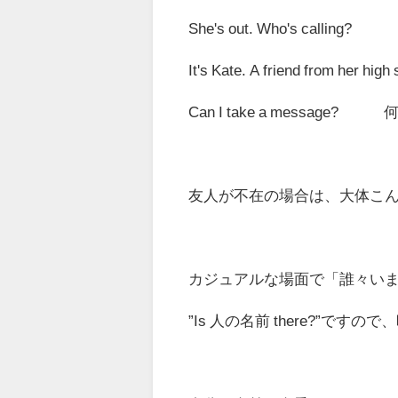
She's out. Who's calling?
出か
It's Kate. A friend from her high
Can I take a message?
何か伝
友人が不在の場合は、大体こ
カジュアルな場面で「誰々い
”Is 人の名前 there?”
ですので、