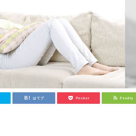
r
はてブ
Pocket
Feedly