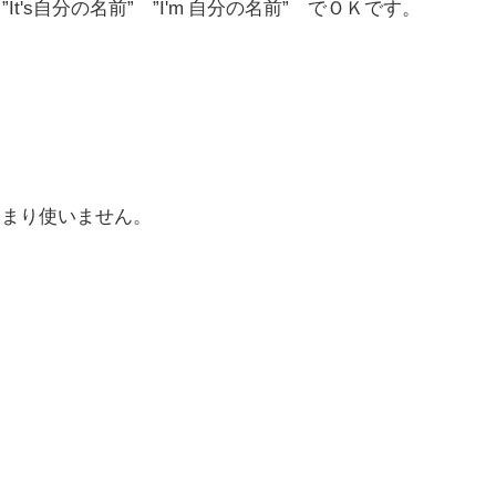
は
”It's自分の名前”
”I'm 自分の名前” でＯＫです。
 はあまり使いません。