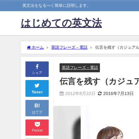
英文法をなるべく簡単に説明します。
はじめての英文法
ホーム
英語フレーズ－電話
伝言を残す（カジュア
英語フレーズ－電話
シェア
伝言を残す（カジュ
Tweet
2012年8月22日
2016年7月13日
B!
はてブ
Pocket