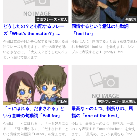
英語フレーズ－友人
句動詞
どうしたの？と心配するフレー
同情するという意味の句動詞
ズ「What’s the matter?」
「feel for」
「What’s wrong ?」
今回は友達や何かを心配する時に使える英
今回は人に「同情する」と言う意味で使わ
語フレーズを覚えます。 相手の顔色が悪
れる句動詞「feel for」を覚えます。 シン
いときなどに、「大丈夫？どうしたの？」
プルに表現すると I （really） feel...
という感じで使えます...
句動詞
英語フレーズ－基本表現
「～にほれる、だまされる」と
最高な～の１つ、指折りの、屈
いう意味の句動詞「Fall for」
指の「one of the best」
今回は、「～にほれる」、「～を好きにな
今回は「最高な～の１つ、屈指の、一流
る」、「引っ掛かる」、「だまされる」と
の」を表現する「one of the best」を覚え
いう意味の句動詞「Fall for」を覚えます。
ます。 「最高の」という表現なら「the
「Fal...
be...