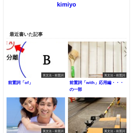
kimiyo
最近書いた記事
英文法－前置詞
英文法－前置詞
前置詞「of」
前置詞「with」応用編・・・
の一部
英文法－前置詞
英文法－前置詞