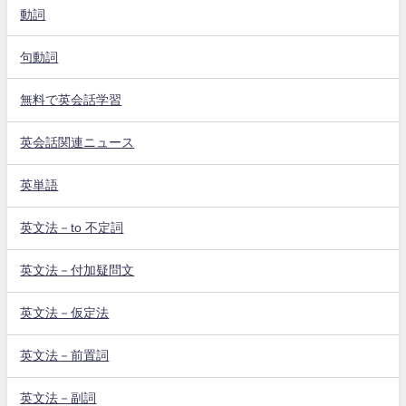
動詞
句動詞
無料で英会話学習
英会話関連ニュース
英単語
英文法－to 不定詞
英文法－付加疑問文
英文法－仮定法
英文法－前置詞
英文法－副詞