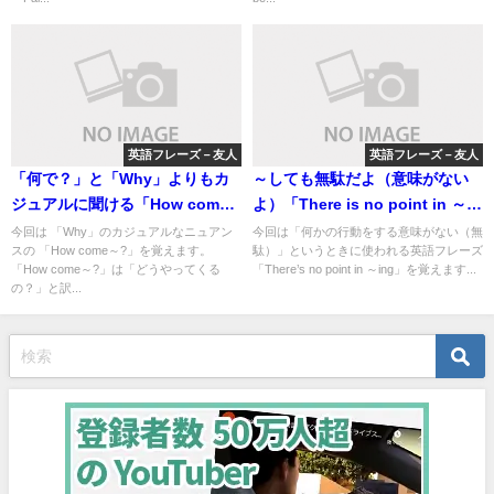
英語フレーズ－友人
英語フレーズ－友人
「何で？」と「Why」よりもカ
～しても無駄だよ（意味がない
ジュアルに聞ける「How come
よ）「There is no point in ～
～?」
ing」
今回は 「Why」のカジュアルなニュアン
今回は「何かの行動をする意味がない（無
スの 「How come～?」を覚えます。
駄）」というときに使われる英語フレーズ
「How come～?」は「どうやってくる
「There’s no point in ～ing」を覚えます...
の？」と訳...