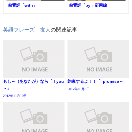
前置詞「with」
前置詞「by」応用編
英語フレーズ－友人
の関連記事
もし～（あなたが）なら「If you
約束するよ！！「I promise～」
～」
2012年10月8日
2012年11月10日