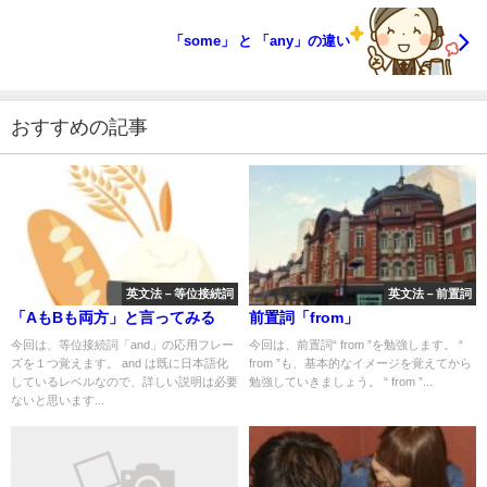
「some」 と 「any」の違い
おすすめの記事
英文法－等位接続詞
英文法－前置詞
「AもBも両方」と言ってみる
前置詞「from」
今回は、等位接続詞「and」の応用フレー
今回は、前置詞“ from ”を勉強します。 “
ズを１つ覚えます。 and は既に日本語化
from ”も、基本的なイメージを覚えてから
しているレベルなので、詳しい説明は必要
勉強していきましょう。 “ from ”...
ないと思います...