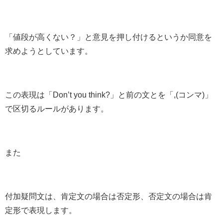
「値段が高くない？」と意見を押し付けるというか
同意
を
求めようとしています。
この表現は「Don’t you think?」と前の文とを
「,(コンマ)」
で区切るルールがあります。
また
付加疑問文は、
肯定文
の場合は
否定形
、
否定文
の場合は
肯
定形
で表現します。