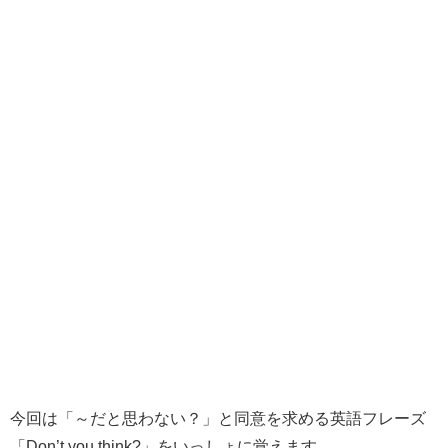
今回は
「～だと思わない？」
と同意を求める英語フレーズ
「Don’t you think?」
をいっしょに覚えます。