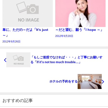
単に、ただの～だよ「It's just
～だと望む、願う「I hope ～」
～」
2012年9月20日
2012年9月26日
「もしご迷惑でなければ・・・」と丁寧にお願いす
る「If it’s not too much trouble…」
ホテルの予約をする
おすすめの記事