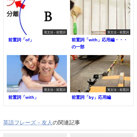
英文法－前置詞
英文法－前置詞
前置詞「of」
前置詞「with」応用編・・・
の一部
英文法－前置詞
英文法－前置詞
前置詞「with」
前置詞「by」応用編
英語フレーズ－友人
の関連記事