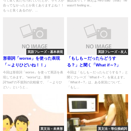
って良く見たら汚れていたとか、サイズが
接話法って？ 例えば Hiro said （that） he
合ってなかったとか良くありますよね！！
wasn't feeling w...
もっと良くあるのが、...
英語フレーズ－基本表現
英語フレーズ－友人
形容詞「worse」を使った表現
「もしも～だったらどうす
「～よりひどいね！！」
る？」と聞く「What if～?」
今回は形容詞「worse」を使って英語を表
今回は「もしも～だったらどうする？」と
現してみます。 “worse”は、形容
聞くフレーズ「What if～?」を覚えます。
詞“bad”の不規則の比較級で、「～よりひ
「What if～?」は、ある状況について、
どい」というと...
「もし...
英文法－未来形
英文法－等位接続詞