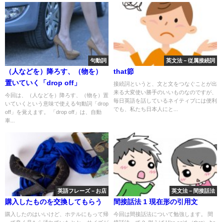
句動詞
英文法－従属接続詞
（人などを）降ろす、（物を）
that節
置いていく「drop off」
接続詞というと、文と文をつなぐことが出
来る大変使い勝手のいいものなのですが、
今回は、（人などを）降ろす、（物を）置
毎日英語を話しているネイティブには便利
いていくという意味で使える句動詞「drop
でも、私たち日本人にと...
off」を覚えます。 「drop off」は、自動
車...
英語フレーズ－お店
英文法－間接話法
購入したものを交換してもらう
間接話法 1 現在形の引用文
購入したのはいいけど、ホテルにもって帰
今回は間接話法について勉強します。 間