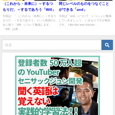
（これから・未来に）～するつ
同じレベルのものをつなぐこと
もりだ、～するであろう「Will」
ができる「and」
今回は、「（これから・未来に）～するつ
今回は「and」について、いっしょに勉強
もりだ、～するであろう」という表現のと
していきましょう。 いきなりですが例文
きに使う「Will」について勉強します。
です。 I like fish and chicken...
「Will」は将...