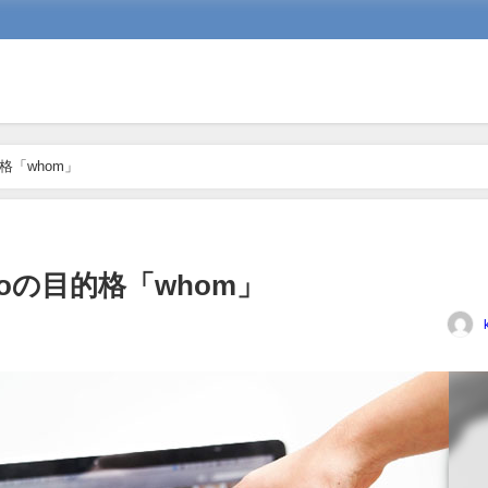
格「whom」
oの目的格「whom」