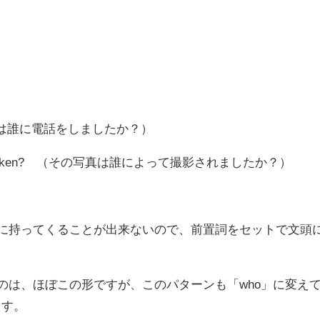
 （彼女は誰に電話をしましたか？）
graph taken? （その写真は誰によって撮影されましたか？）
頭に持ってくることが出来ないので、前置詞をセットで文頭
るのは、ほぼこの形ですが、このパターンも「who」に変え
ます。