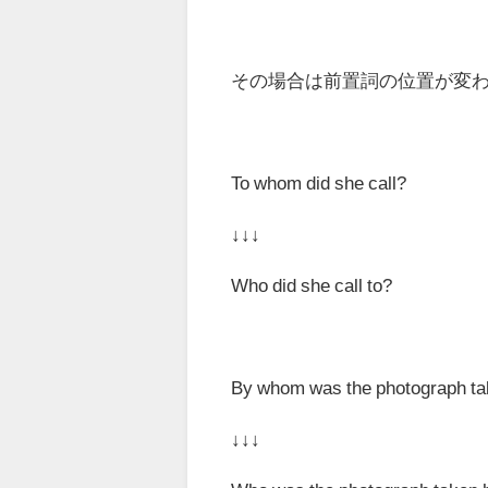
その場合は前置詞の位置が変
To whom did she call?
↓↓↓
Who
did she call
to
?
By whom was the photograph t
↓↓↓