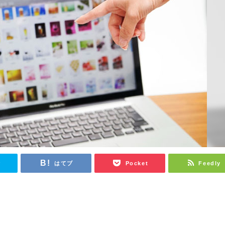
r
はてブ
Pocket
Feedly