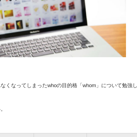
れなくなってしまった
whoの目的格「whom」
について勉強
い。