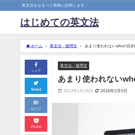
英文法をなるべく簡単に説明します。
はじめての英文法
ホーム
英文法－疑問文
あまり使われないwhoの目的
英文法－疑問文
シェア
あまり使われないwh
Tweet
2013年1月18日
2016年2月5日
B!
はてブ
Pocket