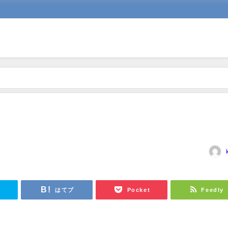
r
はてブ
Pocket
Feedly