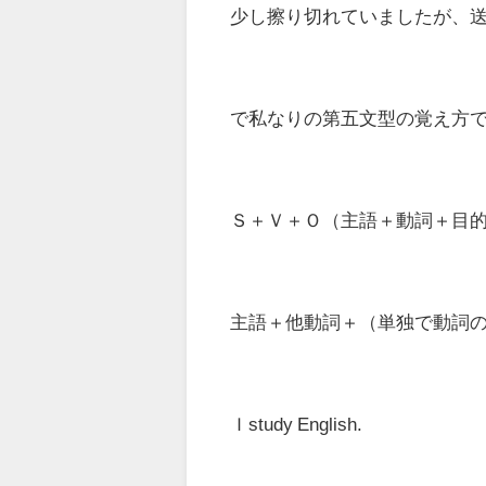
少し擦り切れていましたが、
で私なりの第五文型の覚え方
Ｓ＋Ｖ＋Ｏ（主語＋動詞＋目
主語＋他動詞＋（単独で動詞
Ｉstudy English.