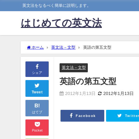
英文法をなるべく簡単に説明します。
はじめての英文法
ホーム
英文法－文型
英語の第五文型
英文法－文型
シェア
英語の第五文型
Tweet
2012年1月13日
2012年1月13日
B!
はてブ
Facebook
Twitte
Pocket