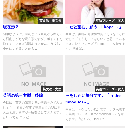
英文法－現在形
英語フレーズ－友人
現在形２
～だと望む、願う「I hope ～」
簡単なようで、時制という観点から考える
今回は、実現の可能性のありそうなことに
と混乱しがちな現在形ですが、ポイントを
対して「そうあってほしい」と思っている
抑えてしまえば問題ありません。 英文法
ときに使うフレーズ「I hope ～」を覚えま
全体にいえることかも...
す。 例えば...
英文法－文型
英語フレーズ－友人
英語の第三文型 後編
～をしたい気分です。「in the
mood for～」
今回は、英語の第三文型の例題をみてみま
しょう。 前回の記事で第三文型の型は覚
今回は「～をしたい気分です。」を表現す
えたと思いますが一応復習しておきます。
る英語フレーズ「in the mood for～」を覚
といっても コレだ...
えます。 気分って I feel like...