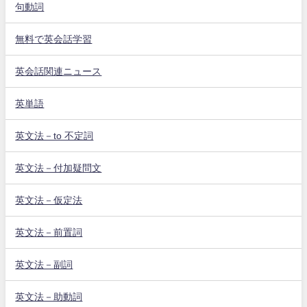
句動詞
無料で英会話学習
英会話関連ニュース
英単語
英文法－to 不定詞
英文法－付加疑問文
英文法－仮定法
英文法－前置詞
英文法－副詞
英文法－助動詞