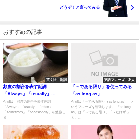
どうぞ！と言ってみる
おすすめの記事
英文法－副詞
英語フレーズ－友人
頻度の割合を表す副詞
「～である限り」を使ってみる
「Always」「usually」
「as long as」
「often」「sometimes」
今回は、頻度の割合を表す副詞
今回は「～である限り（as long as）」と
「Always」「usually」「often」
いうフレーズを勉強します。 「as long
「occasionally」
「sometimes」「occasionally」を勉強し
as」は「～である限り」「～だけずっ
ま...
と」...