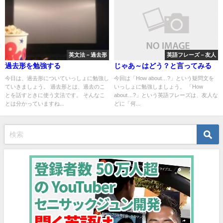
英文法－過去形
英語フレーズ－友人
過去形を勉強する
じゃあ～はどう？と言ってみる
今日は、過去形についていっしょに勉強し
今回は「How about…?」という疑問文を
ていきましょう。 過去形とは、過去のこ
いっしょに勉強しましょう。 「How
とを話すときに使う文法です。 そんなこ
about…?」という英語フレーズは、友人な
とは分かっていますね...
どに「何...