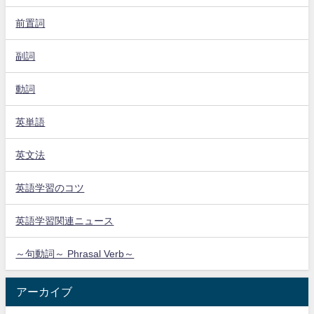
前置詞
副詞
動詞
英単語
英文法
英語学習のコツ
英語学習関連ニュース
～句動詞～ Phrasal Verb～
アーカイブ