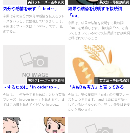
英語フレーズ－基本表現
英文法－等位接続詞
気分や感情を表す「I feel～」
結果や結論を説明する接続詞
「so」
今回は今の自分の気分や感情を伝えるフレ
ーズをいっしょに勉強していきましょう。
今回は、結果や結論を説明する接続詞
今回使うフレーズは「I feel～」です。 直
「so」を勉強します。 接続詞「so」と言
訳すると...
ってしまっているので文法用語では接続詞
と呼ばれていること...
英語フレーズ－基本表現
英文法－等位接続詞
～するために「in order to～」
「AもBも両方」と言ってみる
今回は、「何かをするために」という英語
今回は、等位接続詞「and」の応用フレー
フレーズ「in order to ～」を覚えます。 ま
ズを１つ覚えます。 and は既に日本語化
ずはこの形を覚えてください in orde...
しているレベルなので、詳しい説明は必要
ないと思います...