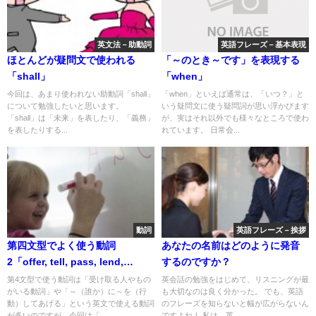
英文法－助動詞
英語フレーズ－基本表現
ほとんどが疑問文で使われる
「～のとき～です」を表現する
「shall」
「when」
今回は、あまり使われない助動詞「shall」
「when」といえば通常は、「いつ？」と
について勉強したいと思います。
いう疑問文に使う疑問詞が思い浮かびます
「shall」は「未来」を表したり、「義務」
が、実はそれ以外でも様々なところで使わ
を表したりする...
れています。 日常会...
動詞
英語フレーズ－挨拶
第四文型でよく使う動詞
あなたの名前はどのように発音
2「offer, tell, pass, lend,
するのですか？
teach」
第4文型で使う動詞は「受け取る人やもの
英会話の勉強をはじめて、リスニングが最
がいる動詞」や「～（誰か）に～を（行
も大切なのは良く分かった。 でも、英語
動）してあげる」という英文で使える動詞
のフレーズを知らないと幅が広がらないん
が多いのですが、今回は「...
ですよね！ 私は、英...