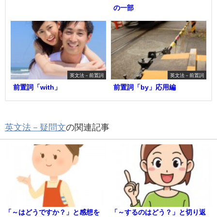
の一部
英文法－前置詞
英文法－前置詞
前置詞「with」
前置詞「by」応用編
英文法－疑問文
の関連記事
「～はどうですか？」と感想を
「～するのはどう？」と切り返