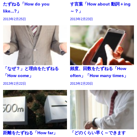
たずねる「How do you
す言葉「How about 動詞＋ing
like...?」
～？」
2013年2月25日
2013年2月23日
「なぜ？」と理由をたずねる
頻度、回数をたずねる「How
「How come」
often」「How many times」
2013年2月22日
2013年2月20日
距離をたずねる「How far」
「どのくらい早く～できます