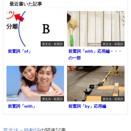
最近書いた記事
英文法－前置詞
英文法－前置詞
前置詞「of」
前置詞「with」応用編・・・
の一部
英文法－前置詞
英文法－前置詞
前置詞「with」
前置詞「by」応用編
英文法－助動詞
の関連記事