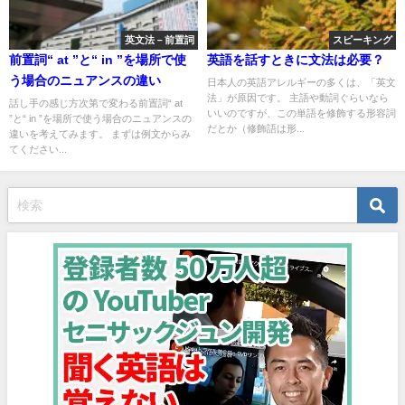
英文法－前置詞
スピーキング
前置詞“ at ”と“ in ”を場所で使
英語を話すときに文法は必要？
う場合のニュアンスの違い
日本人の英語アレルギーの多くは、「英文
法」が原因です。 主語や動詞ぐらいなら
話し手の感じ方次第で変わる前置詞“ at
いいのですが、この単語を修飾する形容詞
”と“ in ”を場所で使う場合のニュアンスの
だとか（修飾語は形...
違いを考えてみます。 まずは例文からみ
てください...