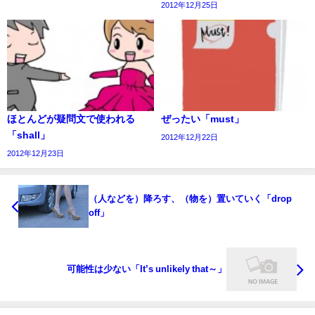
2012年12月25日
ほとんどが疑問文で使われる
ぜったい「must」
「shall」
2012年12月22日
2012年12月23日
（人などを）降ろす、（物を）置いていく「drop
off」
可能性は少ない「It’s unlikely that～」