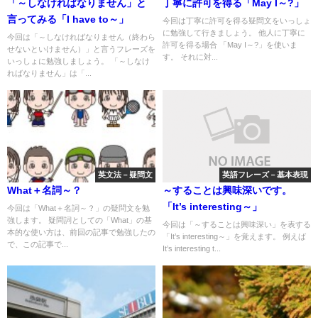
「～しなければなりません」と
丁寧に許可を得る「May I～?」
言ってみる「I have to～」
今回は丁寧に許可を得る疑問文をいっしょ
に勉強して行きましょう。 他人に丁寧に
今回は「～しなければなりません（終わら
許可を得る場合 「May I～?」を使いま
せないといけません）」と言うフレーズを
す。 それに対...
いっしょに勉強しましょう。 「～しなけ
ればなりません」は「...
英文法－疑問文
英語フレーズ－基本表現
What＋名詞～？
～することは興味深いです。
「It’s interesting～」
今回は「What＋名詞～？」の疑問文を勉
強します。 疑問詞としての「What」の基
今回は「～することは興味深い」を表する
本的な使い方は、前回の記事で勉強したの
「It’s interesting～」を覚えます。 例えば
で、この記事で...
It’s interesting t...